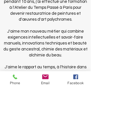
pendant 10 ans, j'ai effectué une formation
à l'Atelier du Temps Passé à Paris pour
devenir restauratrice de peintures et
d'œuvres d'art polychromes.
J'aime mon nouveau métier qui combine
exigences intellectuelles et savoir-faire
manuels, innovations techniques et beauté
du geste ancestral, chimie des matériaux et
alchimie du beau.
J'aime le rapport au temps, à l'histoire dans
laquelle l'œuvre s'inscrit, à la patience de la
main, à la perfection du geste.
Phone
Email
Facebook
Ma rigueur, ma
sensibilité artistique, mes
talents manuels sont désormais au service
de l'art et du patrimoine !