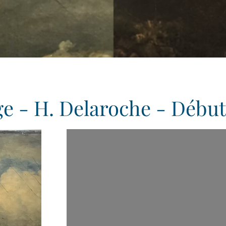
e - H. Delaroche - Début